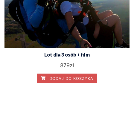
Lot dla 3 osób + film
879
zł
DODAJ DO KOSZYKA