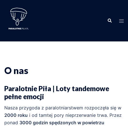
Przejdź
do
treści
Wyszukiwa
Men
prze
O nas
Paralotnie Piła | Loty tandemowe
pełne emocji
Nasza przygoda z paralotniarstwem rozpoczęła się w
2000 roku
i od tamtej pory nieprzerwanie trwa. Przez
ponad
3000 godzin spędzonych w powietrzu